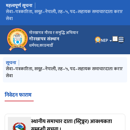
महत्त्वपूर्ण सूचना
मुख्य नेभिगेसनमा जानुहोस्
सेवा–पत्रकारिता, समूह–फोटोग्राफी तथा कला, तह–५,
सेवा–पत्रकारिता, समूह–नेपाली, तह–५, पद–सहायक समाचारदाता करार
सेवा–पत्रकारिता, समूह–नेपाली, तह–६, पद–समाचारदाता करार सेवा
Journalism, Group: English, Designation: Assistant Reporter
सम्पत्ति विवरण फाराम
कार्य सम्पादन मूल्याङ्कन फाराम
स्थानीय समाचार दाता (स्ट्रिङ्गर) आवश्यकता सम्बन्धी सूचना ।
करार फाराम
गोरखापत्र संस्थानको महाप्रबन्धक पदका लागि दरखास्त आह्वान सम्बन्धी
गोरखापत्र सञ्चालक समिति सदस्यमा गुरुङ नियुक्त
बोलपत्र स्वीकृत गर्ने आशयको सूचना
नागरिकका लागि काम गर्नु हाम्रो दायित्त्व हो : सञ्चारमन्त्री डा. तिमिल्सिना
दरखास्त दिने उम्मेदवारहरूको स्वीकृत नामावली
गोरखापत्र प्रकाशनको १२६ औं वर्ष प्रवेशका अवसरमा ५ किमी खुला दौड
नयाँ वर्षको छुटको विज्ञापन
शनिबार र आइतबार बिदा दिने
प्रगति विवरण
बढुवा सम्बन्धी सूचना
बढुवा सम्बन्धी सूचना
कार्यविधिको दफा ५ को उपदफा २ सँग सम्बन्धित शोधवृत्तिका लागि पेश
शोधवृत्तिका लागि आवेदन दिने सम्बन्धी सूचना
आजको गोरखापत्र दैनिकमा प्रकाशित कर्मचारी आवश्यकता ( खुल्ला
आजको गोरखापत्र दैनिकमा प्रकाशित कर्मचारी आवश्यकता तथा बढुवाको
‘संस्थानलाई आत्मनिर्भर बनाउन योजना बनाएर लाग्ने छु’
सञ्चारमन्त्रीद्वारा देश र जनताको हितमा काम गर्न गोरखापत्र नेतृत्वलाई
Invitation for Electronic Bids of Procurement, Supply and
आर्थिक पुनरुत्थानको साझा मञ्च
कानुन निर्माण यसै वर्ष : मन्त्री गुरुङ
Invitation for Electronic Bids of Procurement, Supply and
सेवा
Curriculum for Written Examination of Contract Service
सूचना
प्रतियोगितामा सक्रिय सहभागिताका लागि यहाँहरुलाई विशेष आह्वान
गर्नुपर्ने आवेदन
तर्फको ) सूचना - मिति २०८२।१०।१६
सूचना - मिति २०८२।१०।१६
निर्देशन
Delivery of voilet CTP Plate (01, January 2026)
Delivery of Ink (15 November, 2024)
गरिन्छ ।
गोरखापत्रः गौरव र समृद्धि अभियान
गोरखापत्र संस्थान
भाषा चयन गर्नुहोस
NEP
धर्मपथ,काठमाडौँ
मुख्य नेभिगेसनमा जानुहोस्
सूचना
सेवा–पत्रकारिता, समूह–फोटोग्राफी तथा कला, तह–५,
सेवा–पत्रकारिता, समूह–नेपाली, तह–५, पद–सहायक समाचारदाता करार
सेवा–पत्रकारिता, समूह–नेपाली, तह–६, पद–समाचारदाता करार सेवा
Journalism, Group: English, Designation: Assistant Reporter
स्थानीय समाचार दाता (स्ट्रिङ्गर) आवश्यकता सम्बन्धी सूचना ।
सेवा
Curriculum for Written Examination of Contract Service
निवेदन फाराम
स्थानीय समाचार दाता (स्ट्रिङ्गर) आवश्यकता
सम्बन्धी सूचना ।