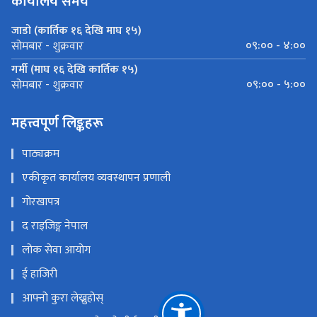
कार्यालय समय
जाडो (कार्तिक १६ देखि माघ १५)
०९:०० - ४:००
सोमबार - शुक्रवार
गर्मी (माघ १६ देखि कार्तिक १५)
०९:०० - ५:००
सोमबार - शुक्रवार
महत्त्वपूर्ण लिङ्कहरू
पाठ्यक्रम
एकीकृत कार्यालय व्यवस्थापन प्रणाली
गोरखापत्र
द राइजिङ्ग नेपाल
लोक सेवा आयोग
ई हाजिरी
आफ्नो कुरा लेख्नुहोस्