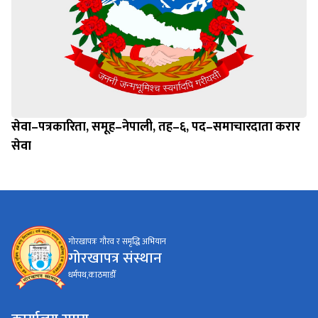
सेवा–पत्रकारिता, समूह–नेपाली, तह–६, पद–समाचारदाता करार
सेवा
गोरखापत्रः गौरव र समृद्धि अभियान
गोरखापत्र संस्थान
धर्मपथ,काठमाडौँ