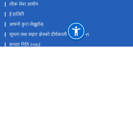
लोक सेवा आयोग
ई हाजिरी
आफ्नो कुरा लेख्नुहोस्
सूचना तथा सञ्चार क्षेत्रको दीर्घकालीन नीति २०५९
सन्चार निति २०७३
राष्ट्रिय प्राकृतिक स्रोत तथा वित्त आयोग
धर्मपथ,काठमाडौँ
विज्ञापन: mgorkhapatra@gmail.com,०१–५३२७४९३, Online:
news.gorkhapatra@gmail.com, ग्राहक सेवा : ०१–५३२०६३८,
रिपोर्टिङ : ०१–५३४४४२९
टोल फ्री नं.
15320835