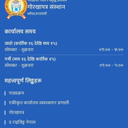
गोरखापत्रः गौरव र समृद्धि अभियान
गोरखापत्र संस्थान
धर्मपथ,काठमाडौँ
कार्यालय समय
जाडो (कार्तिक १६ देखि माघ १५)
०९:०० - ४:००
सोमबार - शुक्रवार
गर्मी (माघ १६ देखि कार्तिक १५)
०९:०० - ५:००
सोमबार - शुक्रवार
महत्त्वपूर्ण लिङ्कहरू
पाठ्यक्रम
एकीकृत कार्यालय व्यवस्थापन प्रणाली
गोरखापत्र
द राइजिङ्ग नेपाल