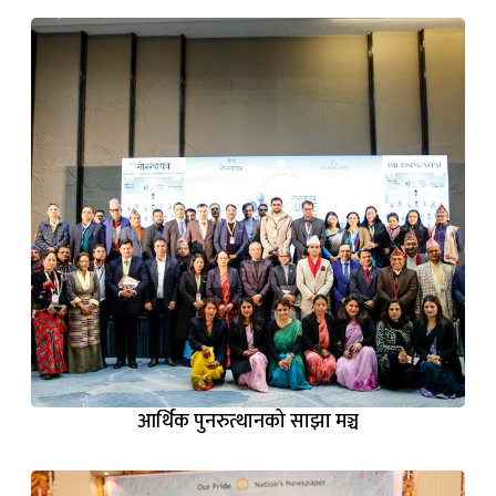
आर्थिक पुनरुत्थानको साझा मञ्च