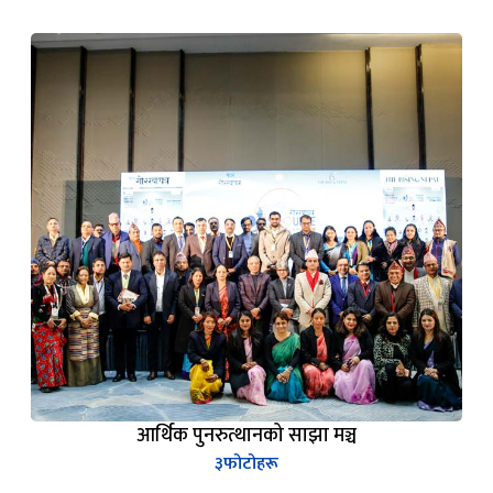
आर्थिक पुनरुत्थानको साझा मञ्च
३
फोटोहरू