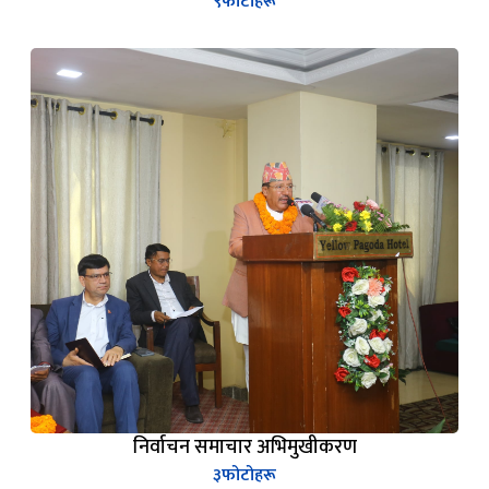
९
फोटोहरू
निर्वाचन समाचार अभिमुखीकरण
३
फोटोहरू