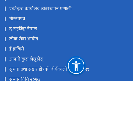
एकीकृत कार्यालय व्यवस्थापन प्रणाली
गोरखापत्र
द राइजिङ्ग नेपाल
लोक सेवा आयोग
ई हाजिरी
आफ्नो कुरा लेख्नुहोस्
सूचना तथा सञ्चार क्षेत्रको दीर्घकालीन नीति २०५९
सन्चार निति २०७३
राष्ट्रिय प्राकृतिक स्रोत तथा वित्त आयोग
धर्मपथ,काठमाडौँ
विज्ञापन: mgorkhapatra@gmail.com,०१–५३२७४९३, Online:
news.gorkhapatra@gmail.com, ग्राहक सेवा : ०१–५३२०६३८,