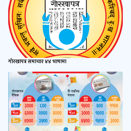
गोरखापत्र समाचार ४४ भाषामा