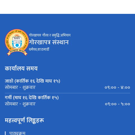
गोरखापत्रः गौरव र समृद्धि अभियान
गोरखापत्र संस्थान
धर्मपथ,काठमाडौँ
कार्यालय समय
जाडो (कार्तिक १६ देखि माघ १५)
०९:०० - ४:००
सोमबार - शुक्रवार
गर्मी (माघ १६ देखि कार्तिक १५)
०९:०० - ५:००
सोमबार - शुक्रवार
महत्त्वपूर्ण लिङ्कहरू
पाठ्यक्रम