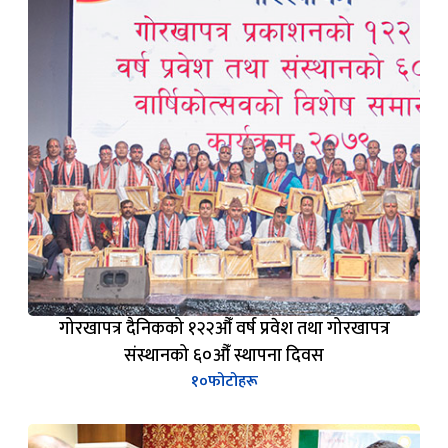
गोरखापत्र दैनिकको १२२औँ वर्ष प्रवेश तथा गोरखापत्र
संस्थानको ६०औँ स्थापना दिवस
१०
फोटोहरू